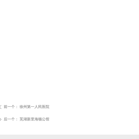
前一个：
徐州第一人民医院
ꄴ
后一个：
芜湖新里海顿公馆
ꄲ