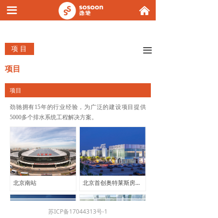
끀
낀
项 目
끀
项目
项目
劲驰拥有15年的行业经验，为广泛的建设项目提供
5000多个排水系统工程解决方案。
北京南站
北京首创奥特莱斯房山项目
苏ICP备17044313号-1